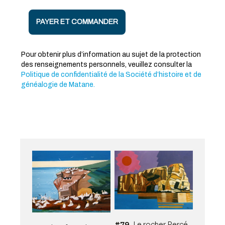
#79
, Le rocher Percé