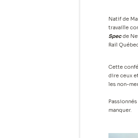
Natif de Ma
travaille c
Spec
de New
Rail Québec
Cette confé
dire ceux et
les non-me
Passionnés 
manquer.