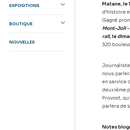
Matane, le
EXPOSITIONS
d’histoire e
Gagné pron
BOUTIQUE
Mont-Joli - 
rail
, le dim
NOUVELLES
320 bouleva
Journaliste 
nous parler
en service 
deuxième pa
Provost, qui
parlera de 
Notes biog