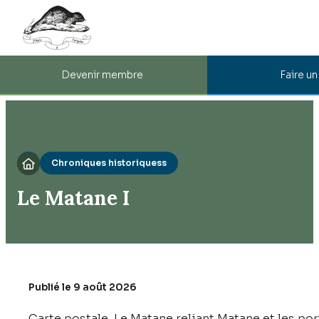
Devenir membre
Faire u
Chroniques historiquess

Le Matane I
Publié le 9 août 2026
Carte postale, Le Matane reliant Matane et les por