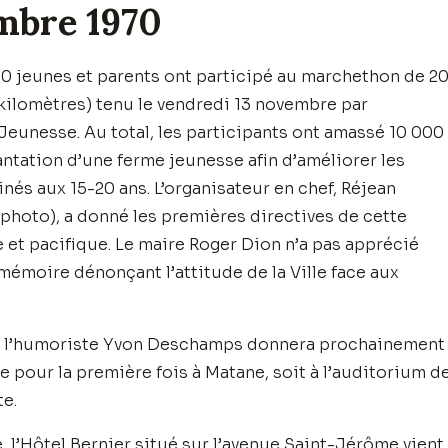
mbre 1970
 jeunes et parents ont participé au marchethon de 2
1 kilomètres) tenu le vendredi 13 novembre par
eunesse. Au total, les participants ont amassé 10 000
antation d’une ferme jeunesse afin d’améliorer les
inés aux 15-20 ans. L’organisateur en chef, Réjean
hoto), a donné les premières directives de cette
 et pacifique. Le maire Roger Dion n’a pas apprécié
 mémoire dénonçant l’attitude de la Ville face aux
s, l’humoriste Yvon Deschamps donnera prochainement
e pour la première fois à Matane, soit à l’auditorium d
te.
, l’Hôtel Bernier situé sur l’avenue Saint-Jérôme vient