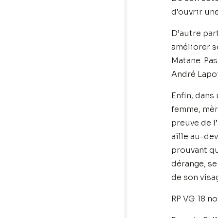
d’ouvrir un
D’autre part
améliorer se
Matane. Pas
André Lapoi
Enfin, dans 
femme, mère
preuve de l
aille au-dev
prouvant qu
dérange, se
de son visa
RP VG 18 n