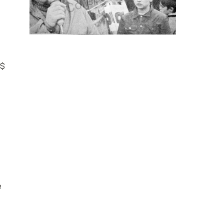
0
 $
e