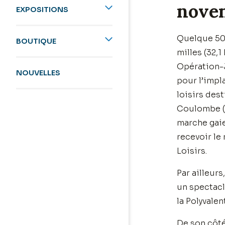
nove
EXPOSITIONS
Quelque 500
BOUTIQUE
milles (32,
Opération-J
NOUVELLES
pour l’impl
loisirs dest
Coulombe (p
marche gaie
recevoir le
Loisirs.
Par ailleur
un spectacl
la Polyvalen
De son côté