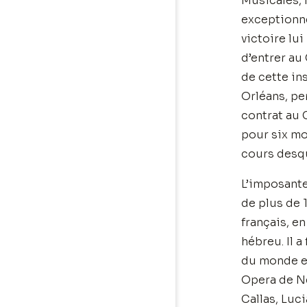
Musicales, 
exceptionne
victoire lu
d’entrer au 
de cette ins
Orléans, pe
contrat au 
pour six mo
cours desqu
L’imposante
de plus de 1
français, e
hébreu. Il a
du monde en
Opera de Ne
Callas, Luc