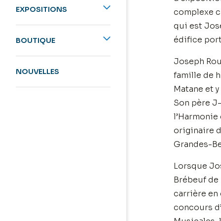
EXPOSITIONS
complexe c
qui est Jos
édifice por
BOUTIQUE
Joseph Roul
NOUVELLES
famille de h
Matane et y 
Son père J-
l’Harmonie d
originaire 
Grandes-Be
Lorsque Jos
Brébeuf de M
carrière en
concours d’