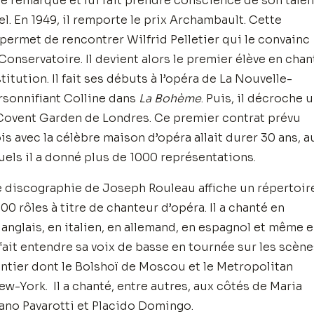
le remarque et lui fait prendre conscience de son talen
l. En 1949, il remporte le prix Archambault. Cette
i permet de rencontrer Wilfrid Pelletier qui le convainc
Conservatoire. Il devient alors le premier élève en chan
titution. Il fait ses débuts à l’opéra de La Nouvelle-
rsonnifiant Colline dans
La Bohème
. Puis, il décroche 
Covent Garden de Londres. Ce premier contrat prévu
is avec la célèbre maison d’opéra allait durer 30 ans, a
els il a donné plus de 1000 représentations.
 discographie de Joseph Rouleau affiche un répertoir
00 rôles à titre de chanteur d’opéra. Il a chanté en
n anglais, en italien, en allemand, en espagnol et même 
 fait entendre sa voix de basse en tournée sur les scène
tier dont le Bolshoï de Moscou et le Metropolitan
w-York. Il a chanté, entre autres, aux côtés de Maria
iano Pavarotti et Placido Domingo.