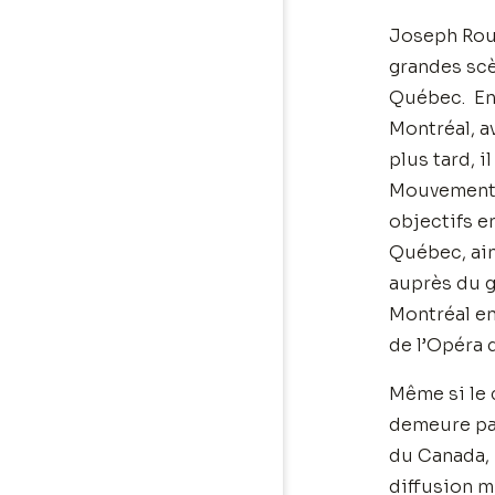
Joseph Roul
grandes scèn
Québec. En 
Montréal, a
plus tard, 
Mouvement d
objectifs e
Québec, ain
auprès du g
Montréal en 
de l’Opéra 
Même si le c
demeure pas
du Canada, 
diffusion m