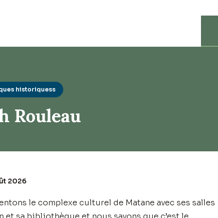
ques historiquess
h Rouleau
oût 2026
ntons le complexe culturel de Matane avec ses salles
n et sa bibliothèque et nous savons que c’est le