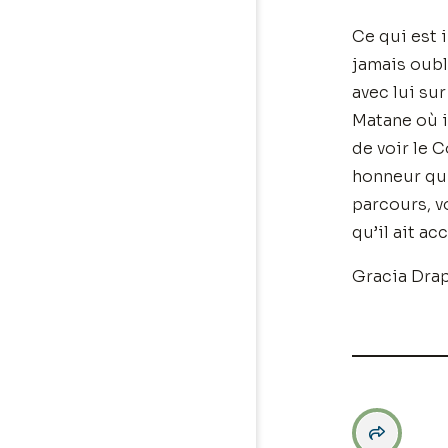
Ce qui est 
jamais oubl
avec lui sur
Matane où i
de voir le 
honneur qui
parcours, v
qu’il ait a
Gracia Dra
