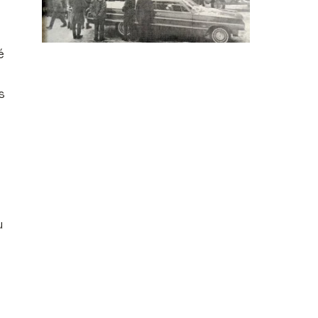
é
s
u