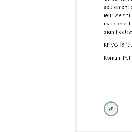
seulement p
leur vie so
mais chez l
significativ
RP VG 18 fé
Romain Pell
