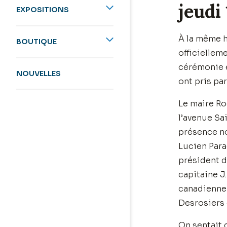
jeudi
EXPOSITIONS
À la même h
BOUTIQUE
officiellem
cérémonie 
NOUVELLES
ont pris par
Le maire Rog
l’avenue Sa
présence n
Lucien Para
président d
capitaine J
canadienne 
Desrosiers 
On sentait 